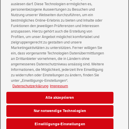
auslesen darf. Diese Technologien ermöglichen es,
personenbezogene Auswertungen zu Besuchen und
Nutzung unserer Webseiten durchzuführen, um ein
Int. Packets
bestmögliches Online-Erlebnis zu bieten und Inhalte oder
Funktionen den jeweiligen Präferenzen und Interessen
anzupassen. Hierzu gehört auch die Erstellung von
Profilen, um unser Angebot möglichst komfortabel und
zielgruppengerecht zu gestalten und unsere
Marketingaktivitäten zu unterstützen. Ferner willigen Sie
ein, dass vorgenannte Technologien Datenübermittlungen
an Drittanbieter vornehmen, die in Ländern ohne
AGB
Über uns
angemessenes Datenschutzniveau ansässig sind. Weitere
Informationen, die Möglichkeit, jederzeit Ihre Einwilligung
zu widerrufen oder Einstellungen zu ändern, finden Sie
© 2026 Deutsche Post AG
unter „Einwilligungs-Einstellungen“.
Impressum
Rechtliche Hinweise
Datenschutz
Datenschutzerklärung
Impressum
Einwilligungs-Einstellungen
Alle akzeptieren
Nur notwendige Technologien
Konzern
Karriere
Presse
Investoren
Einwilligungs-Einstellungen