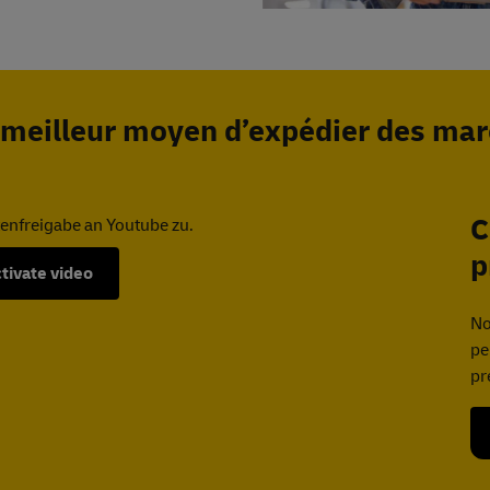
meilleur moyen d’expédier des ma
C
atenfreigabe an Youtube zu.
p
tivate video
No
pe
pr