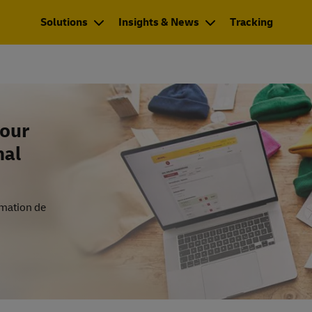
Solutions
Insights & News
Tracking
pour
nal
rmation de