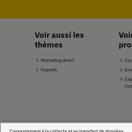
Voir aussi les
Voi
thèmes
pro
Marketing direct
Cou
Paquets
Env
Exp
l'i
Consentement à la collecte et au transfert de données