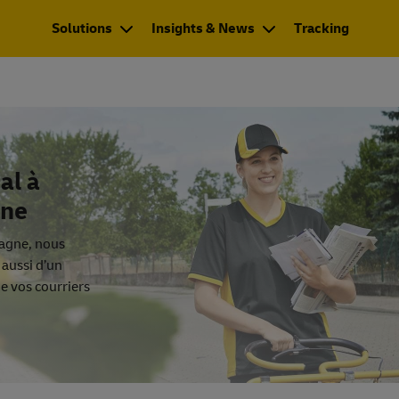
Solutions
Insights & News
Tracking
al à
gne
magne, nous
aussi d’un
de vos courriers